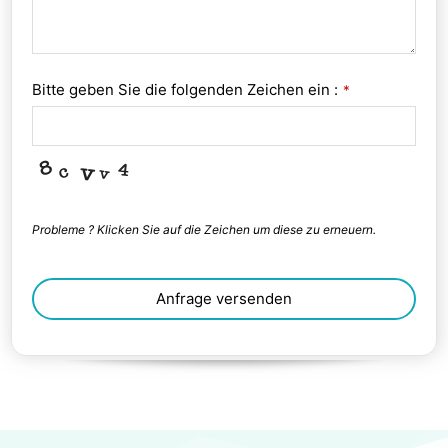
Bitte geben Sie die folgenden Zeichen ein :
*
Probleme ? Klicken Sie auf die Zeichen um diese zu erneuern.
Anfrage versenden
This
field
should
be