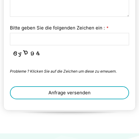
Bitte geben Sie die folgenden Zeichen ein :
*
Probleme ? Klicken Sie auf die Zeichen um diese zu erneuern.
Anfrage versenden
This
field
should
be