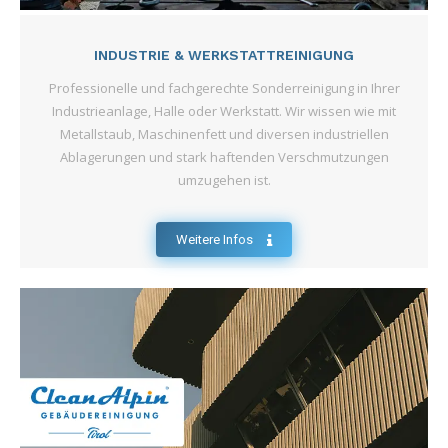
INDUSTRIE & WERKSTATTREINIGUNG
Professionelle und fachgerechte Sonderreinigung in Ihrer
Industrieanlage, Halle oder Werkstatt. Wir wissen wie mit
Metallstaub, Maschinenfett und diversen industriellen
Ablagerungen und stark haftenden Verschmutzungen
umzugehen ist.
Weitere Infos