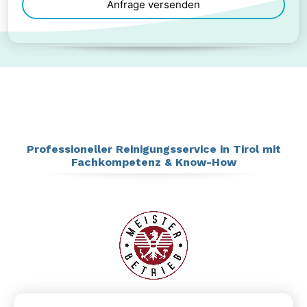
Anfrage versenden
This
field
should
be
left
blank
Professioneller Reinigungsservice in Tirol mit
Fachkompetenz & Know-How