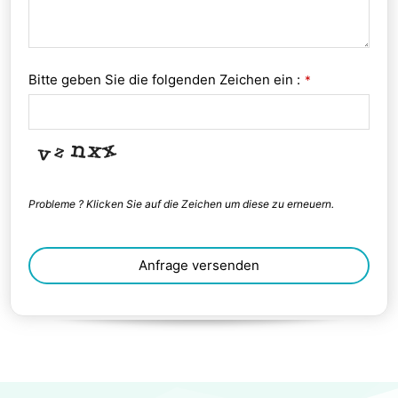
Bitte geben Sie die folgenden Zeichen ein :
*
Probleme ? Klicken Sie auf die Zeichen um diese zu erneuern.
Anfrage versenden
This
field
should
be