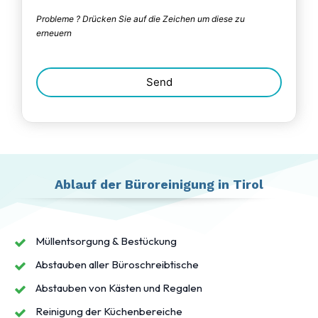
Probleme ? Drücken Sie auf die Zeichen um diese zu
erneuern
Send
This
field
should
be
Ablauf der Büroreinigung in Tirol
left
blank
Müllentsorgung & Bestückung
Abstauben aller Büroschreibtische
Abstauben von Kästen und Regalen
Reinigung der Küchenbereiche